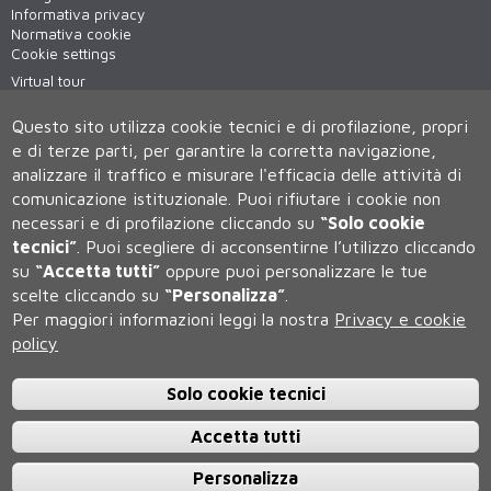
Informativa privacy
Normativa cookie
Cookie settings
Virtual tour
WiFi - unisiWireless
Questo sito utilizza cookie tecnici e di profilazione, propri
e di terze parti, per garantire la corretta navigazione,
analizzare il traffico e misurare l'efficacia delle attività di
comunicazione istituzionale.
Puoi rifiutare i cookie non
necessari e di profilazione cliccando su
“Solo cookie
tecnici”
.
Puoi scegliere di acconsentirne l’utilizzo cliccando
su
“Accetta tutti”
oppure puoi personalizzare le tue
Università degli Studi di Siena
scelte cliccando su
“Personalizza”
.
Rettorato, via Banchi di Sotto 55, 53100 Siena ITALIA
Per maggiori informazioni leggi la nostra
Privacy e cookie
P.IVA 00273530527 | C.F. 80002070524 | Caselle Pec:
Posta
policy
Elettronica Certificata
Contatti:
urp@unisi.it
- URP - Ufficio Relazioni con il Pubblico Tel.
0577 235555 (dal lunedì al venerdì dalle 9.30 alle 10.30)
Solo cookie tecnici
Accetta tutti
Personalizza