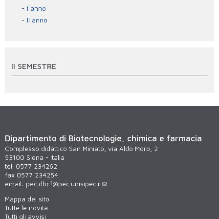
I anno
II anno
II SEMESTRE
Dipartimento di Biotecnologie, chimica e farmacia
Complesso didattico San Miniato, via Aldo Moro, 2
53100 Siena - Italia
tel. 0577 234262
fax 0577 234254
email:
pec.dbcf@pec.unisipec.it
Mappa del sito
Tutte le novità
Tutti gli avvisi