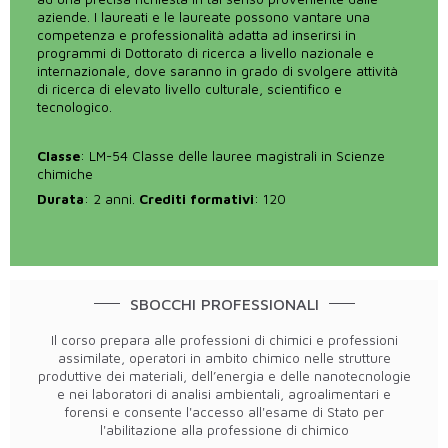
aziende. I laureati e le laureate possono vantare una
competenza e professionalità adatta ad inserirsi in
programmi di Dottorato di ricerca a livello nazionale e
internazionale, dove saranno in grado di svolgere attività
di ricerca di elevato livello culturale, scientifico e
tecnologico.
Classe
: LM-54 Classe delle lauree magistrali in Scienze
chimiche
Durata
: 2 anni.
Crediti formativi
: 120
SBOCCHI PROFESSIONALI
Il corso prepara alle professioni di chimici e professioni
assimilate, operatori in ambito chimico nelle strutture
produttive dei materiali, dell’energia e delle nanotecnologie
e nei laboratori di analisi ambientali, agroalimentari e
forensi e consente l'accesso all'esame di Stato per
l'abilitazione alla professione di chimico