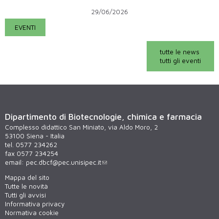
29/06/2026
EVENTI
tutte le news
tutti gli eventi
Dipartimento di Biotecnologie, chimica e farmacia
Complesso didattico San Miniato, via Aldo Moro, 2
53100 Siena - Italia
tel. 0577 234262
fax 0577 234254
email:
pec.dbcf@pec.unisipec.it
Mappa del sito
Tutte le novità
Tutti gli avvisi
Informativa privacy
Normativa cookie